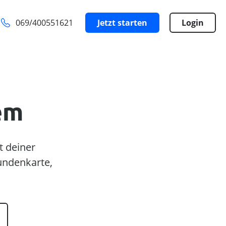
069/400551621
Jetzt starten
Login
em
t deiner
undenkarte,