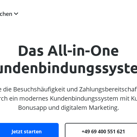
chen
Das All-in-One
undenbindungssyst
e die Besuchshäufigkeit und Zahlungsbereitschaf
ch ein modernes Kundenbindungssystem mit K
Bonusapp und digitalem Marketing.
Jetzt starten
+49 69 400 551 621