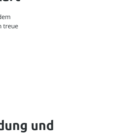
 dem
 treue
dung und