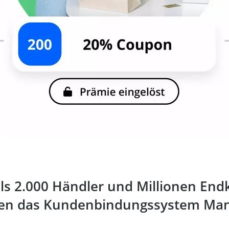
ls 2.000 Händler und Millionen En
en das Kundenbindungssystem Ma