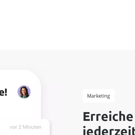
Marketing
Erreiche
jederzei