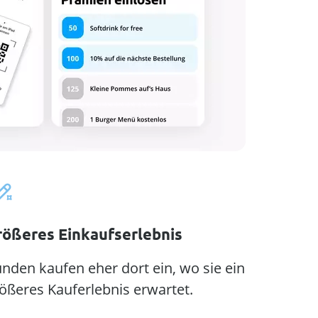
rößeres Einkaufserlebnis
nden kaufen eher dort ein, wo sie ein
ößeres Kauferlebnis erwartet.