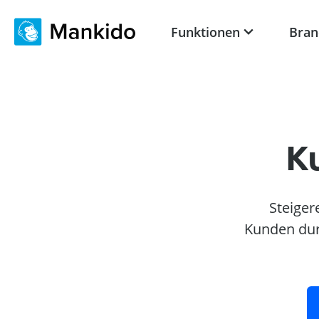
Funktionen
Bran
K
Steiger
Kunden dur