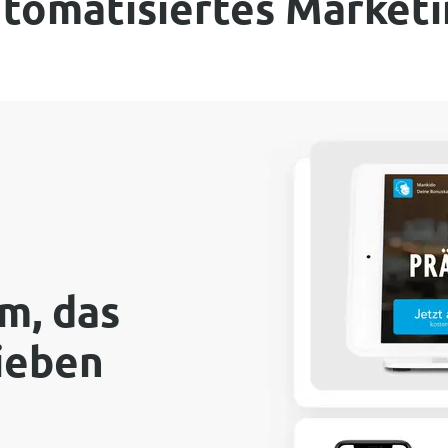
tomatisiertes Market
m, das
ieben