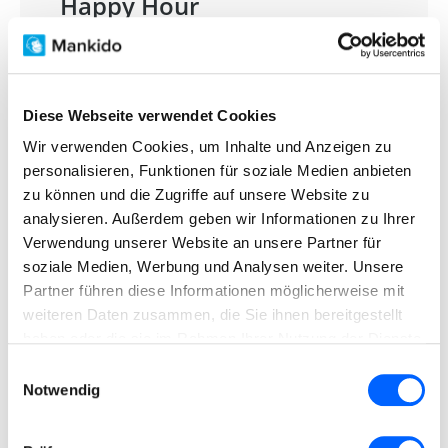
Happy Hour
Stelle an deinem Mankido-Terminal Happy
Hours ein! Deine Kunden können dadurch
in einem bestimmten Zeitraum Extra- oder
Diese Webseite verwendet Cookies
Mehrfachpunkte sammeln. So schaffst du
Wir verwenden Cookies, um Inhalte und Anzeigen zu
personalisieren, Funktionen für soziale Medien anbieten
einen Anreiz für Einkäufe außerhalb der
zu können und die Zugriffe auf unsere Website zu
üblichen Stoßzeiten.
analysieren. Außerdem geben wir Informationen zu Ihrer
Verwendung unserer Website an unsere Partner für
soziale Medien, Werbung und Analysen weiter. Unsere
Partner führen diese Informationen möglicherweise mit
weiteren Daten zusammen, die Sie ihnen bereitgestellt
haben oder die sie im Rahmen Ihrer Nutzung der Dienste
gesammelt haben.
Einwilligungsauswahl
Notwendig