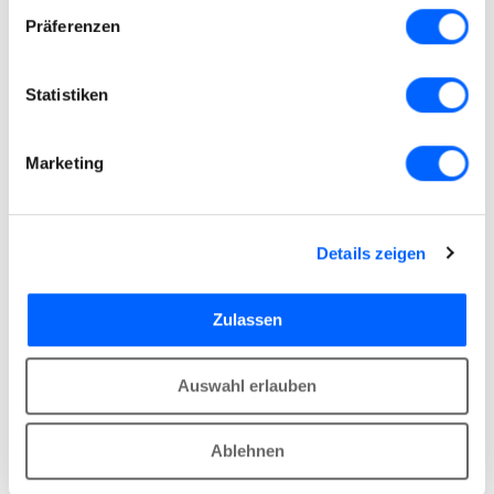
Kostenfreie Designvorlage
Präferenzen
Herstellung bei unserer
Partnerdruckerei
Statistiken
Schnelle und sorglose Abwicklung
Marketing
Details zeigen
Zulassen
Auswahl erlauben
Ablehnen