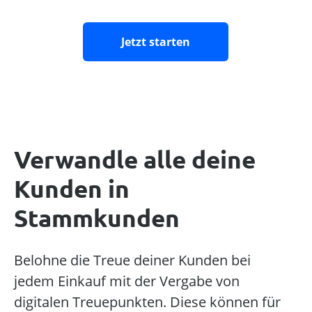
Jetzt starten
Verwandle alle deine
Kunden in
Stammkunden
Belohne die Treue deiner Kunden bei
jedem Einkauf mit der Vergabe von
digitalen Treuepunkten. Diese können für