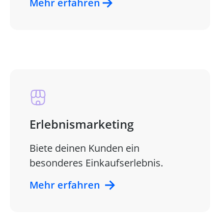
Mehr erfahren
Erlebnismarketing
Biete deinen Kunden ein
besonderes Einkaufserlebnis.
Mehr erfahren