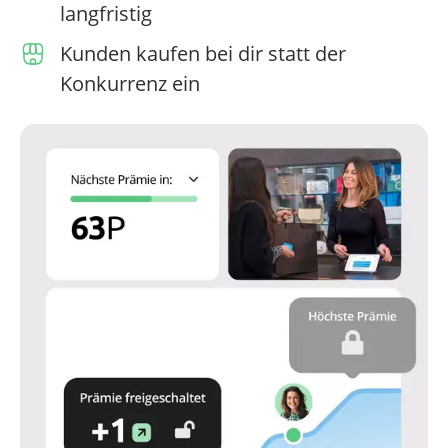
langfristig
Kunden kaufen bei dir statt der
Konkurrenz ein