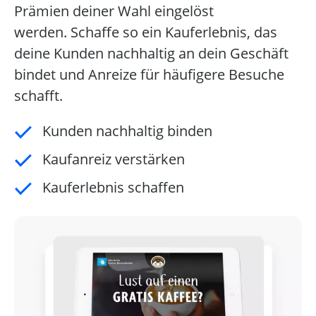
Prämien deiner Wahl eingelöst
werden. Schaffe so ein Kauferlebnis, das
deine Kunden nachhaltig an dein Geschäft
bindet und Anreize für häufigere Besuche
schafft.
Kunden nachhaltig binden
Kaufanreiz verstärken
Kauferlebnis schaffen