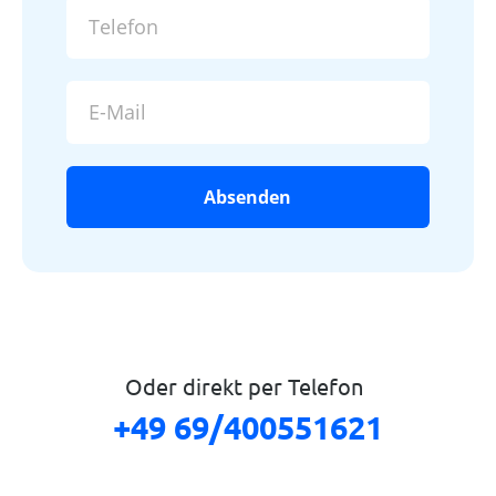
Telefon
E-Mail
Oder direkt per Telefon
+49 69/400551621