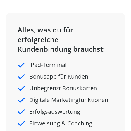
Alles, was du für
erfolgreiche
Kundenbindung brauchst:
iPad-Terminal
Bonusapp für Kunden
Unbegrenzt Bonuskarten
Digitale Marketingfunktionen
Erfolgsauswertung
Einweisung & Coaching