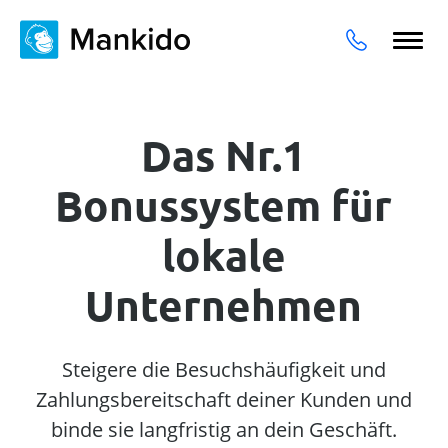
Das Nr.1
Bonussystem für
lokale
Unternehmen
Steigere die Besuchshäufigkeit und
Zahlungsbereitschaft deiner Kunden und
binde sie langfristig an dein Geschäft.