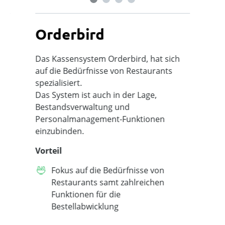
Orderbird
S
Das Kassensystem Orderbird, hat sich
Di
auf die Bedürfnisse von Restaurants
üb
spezialisiert.
Be
Das System ist auch in der Lage,
Si
Bestandsverwaltung und
Vo
Personalmanagement-Funktionen
einzubinden.
Vorteil
all
Fokus auf die Bedürfnisse von
Na
iv
Restaurants samt zahlreichen
Funktionen für die
Bestellabwicklung