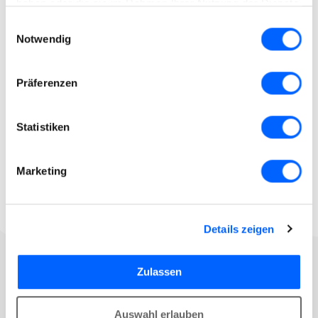
haben oder die sie im Rahmen Ihrer Nutzung der Dienste
gesammelt haben.
Einwilligungsauswahl
Notwendig
Präferenzen
Statistiken
Marketing
Details zeigen
Zulassen
Alle Funktionen im
Auswahl erlauben